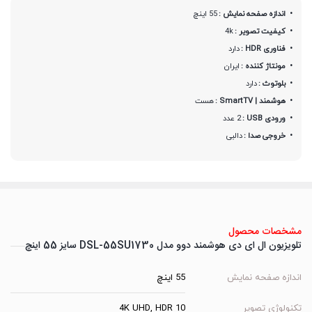
اندازه صفحه نمایش :
55 اینچ
کیفیت تصویر :
4k
فناوری HDR :
دارد
مونتاژ کننده :
ایران
بلوتوث :
دارد
هوشمند | SmartTV :
هست
ورودی USB :
2 عدد
خروجی صدا :
دالبی
مشخصات محصول
تلویزیون ال ای دی هوشمند دوو مدل DSL-55SU1730 سایز 55 اینچ
اندازه صفحه نمایش
55 اینچ
تکنولوژی تصویر
4K UHD, HDR 10