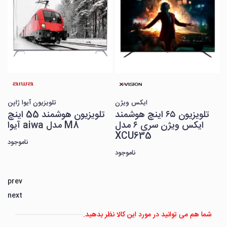
س
س
ایز 32
چ
د
ایکس ویژن
تلویزیون آیوا ژاپن
تلویزیون ۶۵ اینچ هوشمند
تلویزیون هوشمند 55 اینچ
ایکس ویژن سری ۶ مدل
آیوا aiwa مدل M8
XCU635
ناموجود
ناموجود
prev
next
شما هم می توانید در مورد این کالا نظر بدهید.