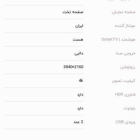
صفحه نمایش
صفحه تخت
مونتاژ کننده
ایران
هوشمند | SmartTV
هست
خروجی صدا
دالبی
رزولوشن
2160×3840
کیفیت تصویر
4k
فناوری HDR
دارد
بلوتوث
دارد
ورودی USB
2 عدد