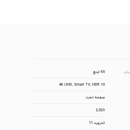
ایش
65 اینچ
4K UHD, Smart TV, HDR 10
صفحه تخت
2,023
اندروید 11