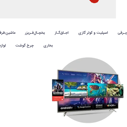
بـرقی
اسپلیت و کولر گازی
اجـاق‌گـاز
یخچـال‌فـریزر
ماشین‌ظرف
بخاری
چرخ گوشت
لواز