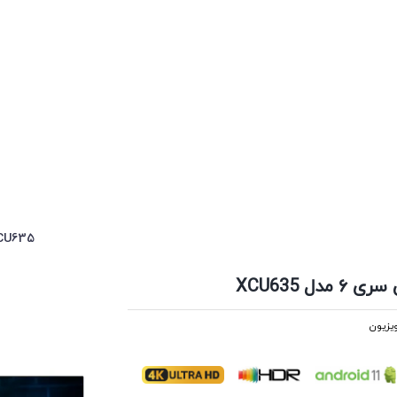
تلویزیون ۶۵ اینچ هوشمند ایکس ویژن س
ویزیون