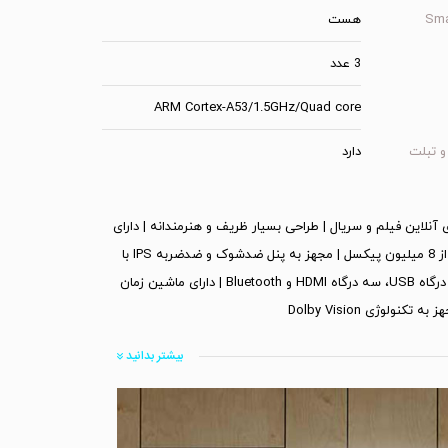
هست
3 عدد
ARM Cortex-A53/1.5GHz/Quad core
و تبلت
دارد
 آنلاین و تماشای آنلاین فیلم و سریال | طراحی بسیار ظریف و هنرمندانه | دارای
قابلیت WIFI Screen mirror | وضوح و کیفیت عالی تصویر با بیش از 8 میلیون پیکسل | مجهز به پنل ضدشوک و ضدضربه IPS با
زاویه دید 178 درجه‌ای | نمایش باشکوه جزییات با HDR10 | دارای 2 درگاه USB، سه درگاه HDMI و Bluetooth | دارای ماشین زمان
بیشتر بدانید