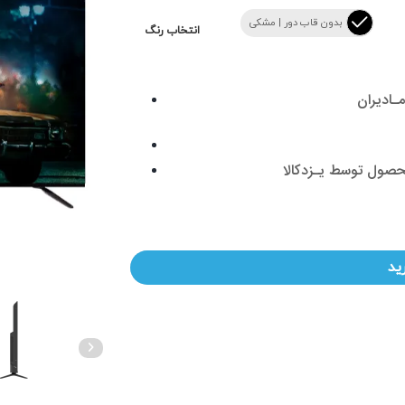
بدون قاب دور | مشکی
انتخاب رنگ
صول توسط یـزدکالا
ید