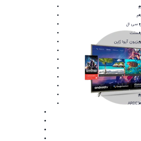
و
م
‌ سی ال
نسنت
ویزیون آیوا ژاپن
 پلاس
رس
کس ویژن
اب
نوا
یو
ARDES