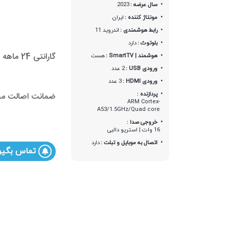
سال عرضه :
2023
مونتاژ کننده :
ایران
رابط هوشمندی :
اندروید 11
بلوتوث :
دارد
گارانتی 24 ماهه مـادیران
هوشمند | SmartTV :
هست
ورودی USB :
2 عدد
ورودی HDMI :
3 عدد
پردازنده :
ضمانت اصالت مح
ARM Cortex-
A53/1.5GHz/Quad core
خروجی صدا :
16 وات | استریو دالبی
اتصال به موبایل و تبلت :
دارد
تماس بگیر