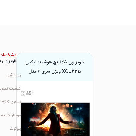
مشخصات 
تلویزیون ۶۵ اینچ هوشمند ایکس ویژن سری ۶ مدل XCU635
تلویزیون ۶۵ اینچ هوشمند ایکس
ویژن سری ۶ مدل XCU635
رزولوشن
کیفیت تصویر
فناوری HDR
مونتاژ کننده
بلوتوث