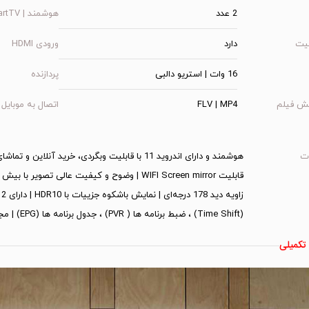
2 عدد
هوشمند | SmartTV
نیت
دارد
ورودی HDMI
16 وات | استریو دالبی
پردازنده
ش فیلم
FLV | MP4
اتصال به موبایل 
ت
هوشمند و دارای اندروید 11 با قابلیت وبگردی، خرید
(Time Shift) ، ضبط برنامه ها ( PVR) ، جدول برنامه ها (EPG) | مجهز به تکنولوژی Dolby Vision
تکمیلی