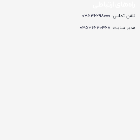
راه‌های ارتباطی
تلفن تماس:
03536298000
مدیر سایت:
03536240468
ارسال ایمیل
راهنمای خرید
نحوه ثبت سفارش
ثبت شکایت و انتقاد
حریم خصوصی
قوانین و مقررات