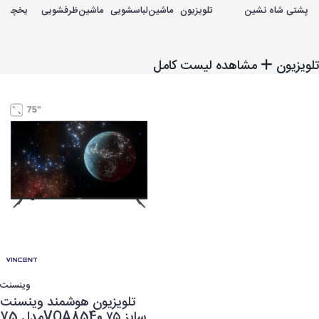
پشتی شاه نشین
تلویزیون
ماشین‌لباسشویی
ماشین‌ظرفشویی
یخچـال‌ف
تلویزیون
مشاهده لیست کامل
وینسنت
تلویزیون هوشمند وینسنت
مدل 75VQA8540 سایز ۷۵