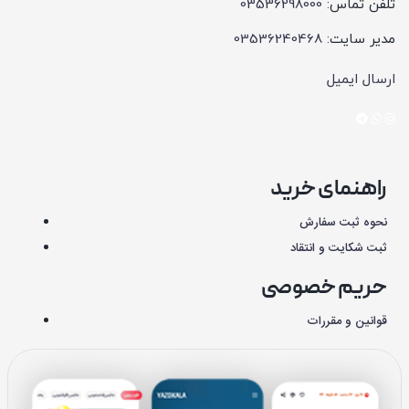
تلفن تماس:
03536298000
مدیر سایت:
03536240468
ارسال ایمیل
راهنمای خرید
نحوه ثبت سفارش
ثبت شکایت و انتقاد
حریم خصوصی
قوانین و مقررات