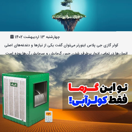
کولر گازی جی پلاس اینورتر
چهارشنبه 13 اردیبهشت 1402
کولر گازی جی پلاس اینورتر می‌توان گفت یکی از نیاز‌ها و دغدغه‌های اصلی
انسان‌ها در تمامی ادوار برطرف شدن حس گرمایش و سرمایش آن‌ها بوده است.
که امروزه با توجه به پیشرفت تکنولوژی و بوجود آمدن دستگاه‌ها و لوازم فوق
پیشرفته مانند کولر‌های گازی، این نیاز برطرف شده است. حال امروز در این
مقاله قرار است باهم نکات و سؤالات رایج و مهم درباره کولر گازی جی پلاس
اینورتر را مورد نقد و بررسی قرار بدهیم و اطلاعات کاملی را درباره این محصول
بدست‌آوریم پس در ادامه همراه ما باشید. بطور کلی برند جی پلاس G Plus زیر
مجموعه شرکت گلدیران می‌باشد. این شرکت در سال ۱۳۹۷ اولین محصولات خود
را با نام این برند روانه بازار کرد. که با توجه به کیفیت و طول عمر محصولات
استقبال خوبی از برند جی پلاس شد. تا به امروز که این برند با افزایش سطح
کیفیت و تولید انواع لوازم خانگی توانسته است یکی از برند‌های معروف و مطرح