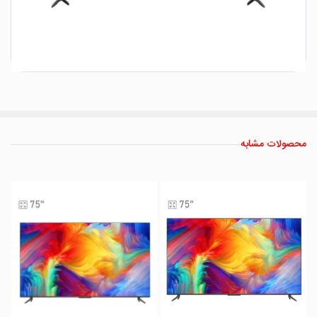
محصولات مشابه
ن
QLE
X