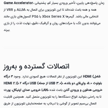
، زمان پاسخ‌دهی پایین، تأخیر ورودی بسیار کم، پشتیبانی
Game Accelerator
از VRR و ALLM، همه و همه باعث شده‌اند تا این تلویزیون برای اتصال به
کنسول‌های بازی مانند PS5 یا Xbox Series X انتخابی عالی باشد. گیمرها
می‌توانند بدون لگ، با حرکت‌های روان و گرافیک دقیق، نهایت لذت را از بازی
ببرند.
اتصالات گسترده و به‌روز
این تلویزیون از نظر اتصالات هیچ کمبودی ندارد. وجود
۳ درگاه HDMI (شامل
HDMI 2.1)، ۲ درگاه USB (از جمله USB 3.0)، بلوتوث ۵.۰، وای‌فای دو بانده،
خروجی صدای اپتیکال، پورت LAN، خروجی هدفون و ورودی آنتن
باعث شده
تا به راحتی بتوانید انواع دستگاه‌ها را به تلویزیون متصل کنید. همچنین قابلیت
اتصال بی‌سیم تصویر از گوشی یا لپ‌تاپ به صفحه‌نمایش تلویزیون از طریق