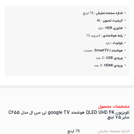
اندازه صفحه نمایش :
75 اینچ
کیفیت تصویر :
4k
فناوری HDR :
دارد
رابط هوشمندی :
اندروید 12
بلوتوث :
دارد
هوشمند | SmartTV :
هست
ورودی USB :
2 عدد
ورودی HDMI :
3 عدد
مشخصات محصول
تلویزیون QLED UHD 4K هوشمند google TV تی سی ال مدل C655
سایز 75 اینچ
اندازه صفحه نمایش
75 اینچ