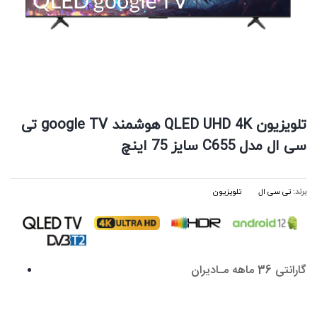
تلویزیون QLED UHD 4K هوشمند google TV تی
سی ال مدل C655 سایز 75 اینچ
برند:
تی‌ سی ال
تلویزیون
گارانتی 36 ماهه مـادیران