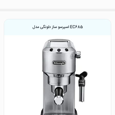
اسپرسو ساز دلونگی مدل EC685