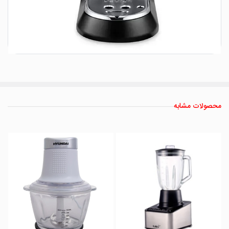
محصولات مشابه
مولینکس فرانسه
ردکن مولینکس مدل
AT723
ناموجود