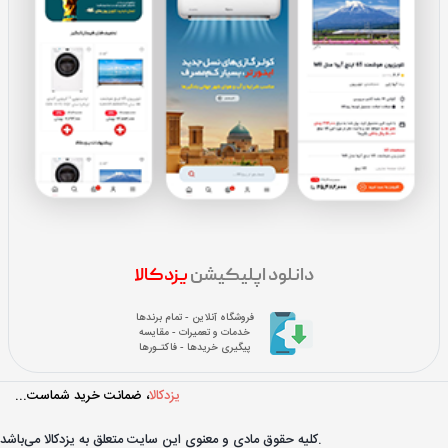
دانلود اپلیکیشن
یزدکالا
فروشگاه آنلاین - تمام برندها
خدمات و تعمیرات - مقایسه
پیگیری خریدها - فاکتـورها
یزدکالا
، ضمانت خرید شماست...
کليه حقوق مادی و معنوی اين سايت متعلق به یزدکالا می‌باشد.