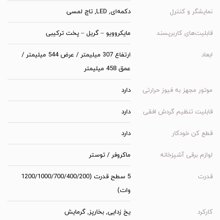
نمایشگر و کنترل
دکمه‌ای, LED, تاچ لمسی
قابلیت‌های کاربرپسند
مایکروویو – گریل – پخت ترکیبی
ابعاد
ارتفاع 307 میلیمتر / عرض 544 میلیمتر /
عمق 458 میلیمتر
موتور مجهز به فیوز حرارتی
دارد
قابلیت تنظیم گردش افقی
دارد
قطع کن خودکار
دارد
لوازم برقی آشپزخانه
ماکروفر / توستر
قدرت
5 سطح قدرت (1200/1000/700/400/200
وات)
کارکرد
یخ زدایی, بخارپز, گرمایش