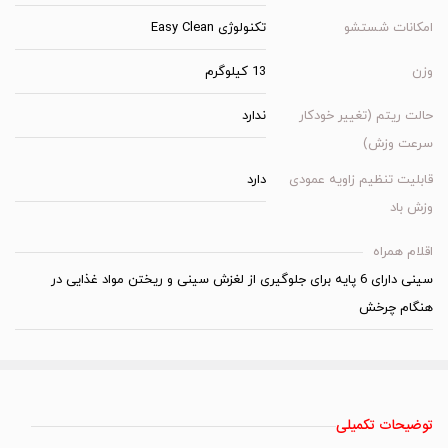
امکانات شستشو
تکنولوژی Easy Clean
وزن
13 کیلوگرم
حالت ریتم (تغییر خودکار
ندارد
سرعت وزش)
قابلیت تنظیم زاویه عمودی
دارد
وزش باد
اقلام همراه
سینی دارای 6 پایه برای جلوگیری از لغزش سینی و ریختن مواد غذایی در
هنگام چرخش
توضیحات تکمیلی