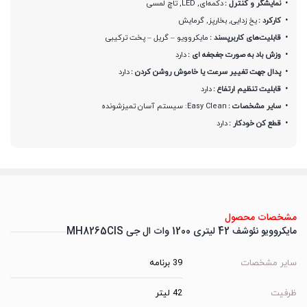
نمایشگر و کنترل :
دکمه‌ای, LED, تاچ لمسی
کارکرد :
یخ زدایی, بخارپز, گرمایش
قابلیت‌های کاربرپسند :
مایکروویو – گریل – پخت ترکیبی
وزش باد به صورت جغجغه ای :
دارد
پدال جهت تغییر سرعت یا خاموش روشن کردن :
دارد
قابلیت تنظیم ارتفاع :
دارد
سایر مشخصات :
Easy Clean: سیستم آسان تمیزشونده
قطع کن خودکار :
دارد
مشخصات محصول
مایکروویو نئوشف 42 لیتری 1200 وات ال جی MH8265CIS
سایر مشخصات
39 برنامه
ظرفیت
42 لیتر