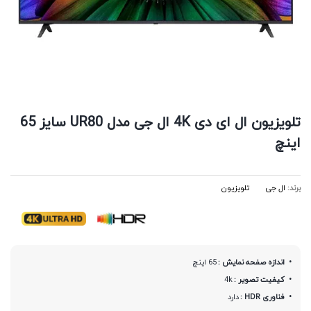
تلویزیون ال ای دی 4K ال جی مدل UR80 سایز 65
اینچ
برند:
ال جی
تلویزیون
اندازه صفحه نمایش :
65 اینچ
کیفیت تصویر :
4k
فناوری HDR :
دارد