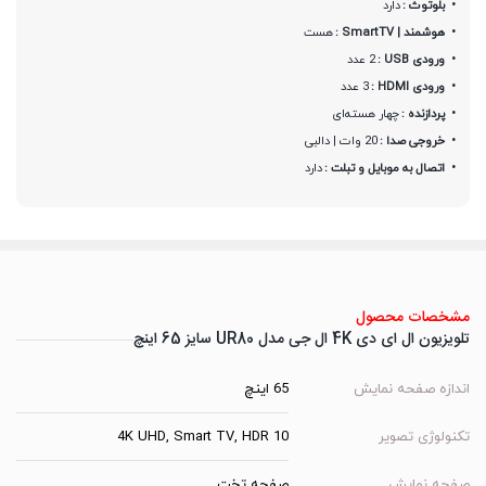
بلوتوث :
دارد
هوشمند | SmartTV :
هست
ورودی USB :
2 عدد
ورودی HDMI :
3 عدد
پردازنده :
چهار هسته‌ای
خروجی صدا :
20 وات | دالبی
اتصال به موبایل و تبلت :
دارد
مشخصات محصول
تلویزیون ال ای دی 4K ال جی مدل UR80 سایز 65 اینچ
اندازه صفحه نمایش
65 اینچ
تکنولوژی تصویر
4K UHD, Smart TV, HDR 10
صفحه نمایش
صفحه تخت