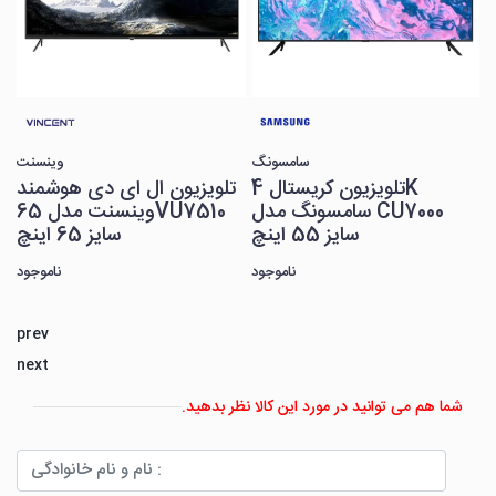
سامسونگ
تلویزیون کریستال 4K
ت
سامسونگ مدل CU7000
سایز 55 اینچ
ناموجود
prev
next
شما هم می توانید در مورد این کالا نظر بدهید.