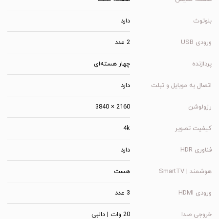
بلوتوث
دارد
ورودی USB
2 عدد
پردازنده
چهار هسته‌ای
اتصال به موبایل و تبلت
دارد
رزولوشن
2160 × 3840
کیفیت تصویر
4k
فناوری HDR
دارد
هوشمند | SmartTV
هست
ورودی HDMI
3 عدد
خروجی صدا
20 وات | دالبی