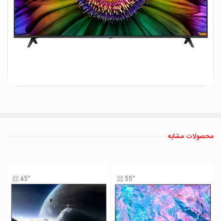
محصولات مشابه
سام
تلویزیون هوشمند سام
الکترونیک مدل 43C5800
سایز 43 اینچ
ناموجود