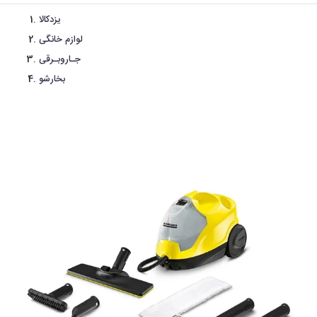
یزدکالا
لوازم خانگی
جـاروبـرقی
بخارشو