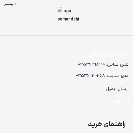
بیشتر »
راه‌های ارتباطی
تلفن تماس:
03536298000
مدیر سایت:
03536240468
ارسال ایمیل
راهنمای خرید