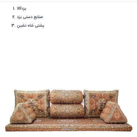
یزدکالا
صنایع دستی یزد
پشتی شاه نشین