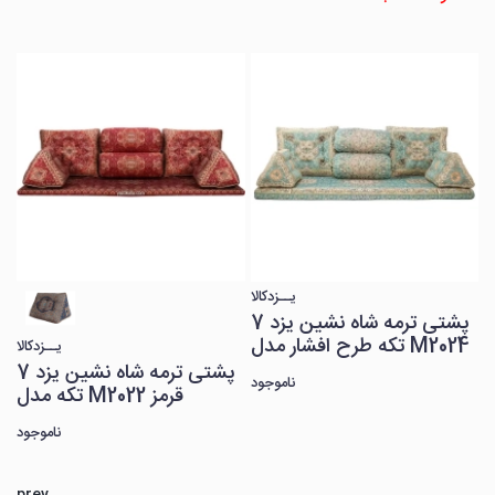
یــزدکالا
یــزدکالا
پشتی ترمه شاه نشین یزد 7
پشتی ترمه شاه نشین یزد 7
تکه طرح افشار مدل M2024
تکه مدل M2022 قرمز
ناموجود
ناموجود
prev