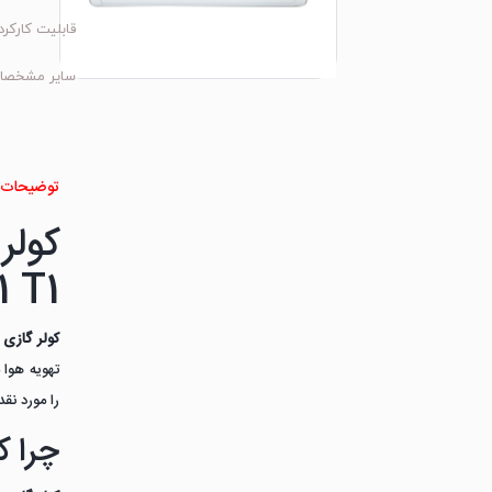
قابلیت کارکرد
سایر مشخصا
توضیحات 
 T1
کولر گازی 12 هزار تی سی ال tcl مدل AC-12 CHSAI/XA41 T1
تهویه هوا 
را مورد نق
چرا ک