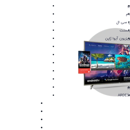
و
م
‌ سی ال
نسنت
ویزیون آیوا ژاپن
 پلاس
رس
کس ویژن
اب
نوا
یو
ARDES