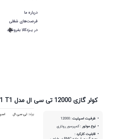
درباره ما
فرصت‌های شغلی
در یـزدکالا بفروشید
کولر گازی 12000 تی سی ال مدل TAC 12CHSA XA41 T1
برند:
تی‌ سی ال
اسپل
ظرفیت اسپلیت :
12000
نوع موتور :
کمپرسور روتاری
قابلیت کارکرد :
بهره گیری از ماده BMC در طراحی