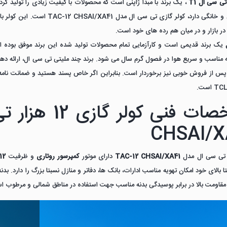
تی سی ال T1
، یک برند با مبدا ژاپنی است که محصولات با کیفیت زیادی را تولید کرد
لوازم برقی و خانگی دارد، کولر گ
ر بازار و در میان هم رده های خود است.
 مناسب و سریع هوا در فصول گرم سال می شود. برند چند ملیتی تی سی ال، ارائه ده
س از فروش خوبی نیز برخوردار است. بنابراین اگر خاص پسند هستید و ضمانت نامه محص
CHSAI/X
 تی سی ال مدل
TAC-12 CHSAI/XA41
دارای موتور
کمپرسور روتاری
و ظرفیت
12 هزار
 بالای خود امکان تهویه مناسب ادارات، بانک ها، دفاتر و منازل نسبتا بزرگ را دارد. بدن
مقاومت بالا در برابر پوسیدگی بدنه مناسب جهت استفاده در مناطق شمالی و مرطوب ا