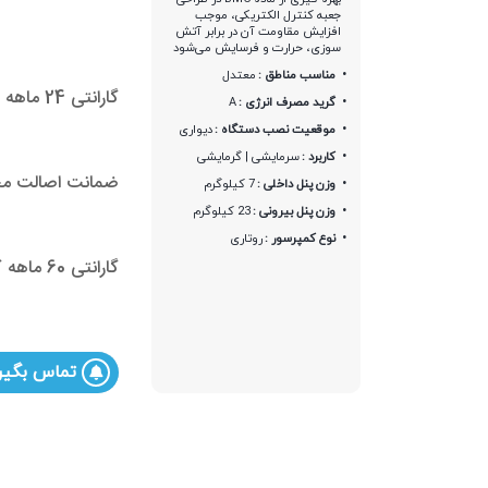
جعبه کنترل الکتریکی، موجب
افزایش مقاومت آن در برابر آتش
سوزی، حرارت و فرسایش می‌شود
مناسب مناطق :
معتدل
گارانتی 24 ماهه مـادیران
گرید مصرف انرژی :
A
موقعیت نصب دستگاه :
دیواری
کاربرد :
سرمایشی | گرمایشی
ضمانت اصالت مح
وزن پنل داخلی :
7 کیلوگرم
وزن پنل بیرونی :
23 کیلوگرم
نوع کمپرسور :
روتاری
گارانتی 60 ماهه کمپرسور
تماس بگیر