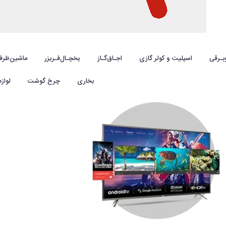
بـرقی
اسپلیت و کولر گازی
اجـاق‌گـاز
یخچـال‌فـریزر
ماشین‌ظرف
بخاری
چرخ گوشت
لواز