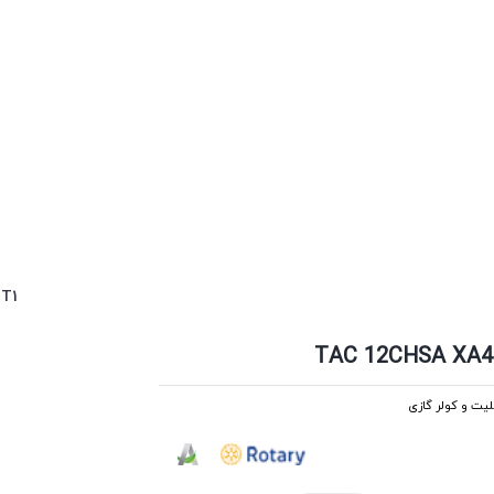
کولر گ
یت و کولر گازی