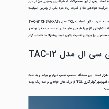
ه است. یکی از این محصولات که طرفداران بسیاری نیز در بازار
ازی تی سی ال مدل TAC-12 CHSAI/XA41 است. این کولر با ظرفیت هوادهی بالا و قدرت زیاد خود یکی از بهترین اسپلیت
یک برند قدیمی است و کارآزمایی تمام محصولات تولید شده این برند موفق بوده است. قدرت بالای اسپلیت TCL مدل TAC-12 CHSAI/XA41
نده کولرهای گازی با طراحی های مدرن و منحصر به فرد بوده و
ول نیز برایتان اهمیت بالایی دارد؛ پیشنهاد ما انتخاب کولر
مشخصات فنی کولر گازی 12 هزار تی سی ال مدل TAC-12
است. این دستگاه مناسب نصب دیواری بوده و به علت
ه
کمپرسور کولر گازی TCL
از ورقه های فولادی و ضد زنگ بوده
ست.