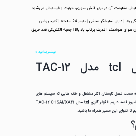
مجهز به کمپرسور قدرتمند روتاری T1 | کم صدا با قدرت خنک کنندگی بالا | دارای نمایشگر مخفی | تایمر 24 ساعته | کلید روشن
 هوای هوشمند | قدرت پرتاب باد بالا | جعبه الکتریکی ضد حریق
بیشتر بدانید
کولر گازی 12 هزار تی سی ال tcl مدل TAC-12
ه سمت فصل تابستان اکثر مشاغل و خانه هایی که سیستم های
مروز قصد داریم تا
کولر گازی tcl
مدل TAC-12 CHSAI/XA41
 تا انتهای این مسیر همراه ما باشید.
؟