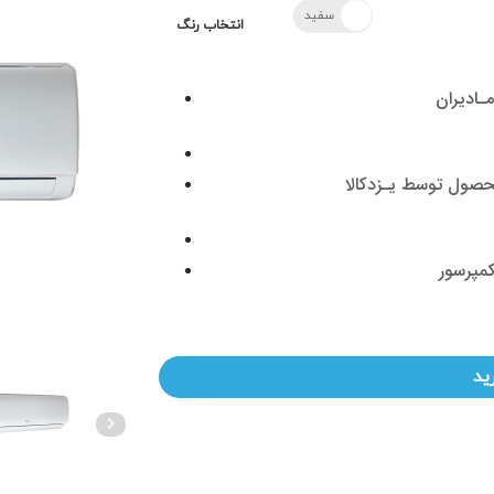
سفید
انتخاب رنگ
صول توسط یـزدکالا
ید