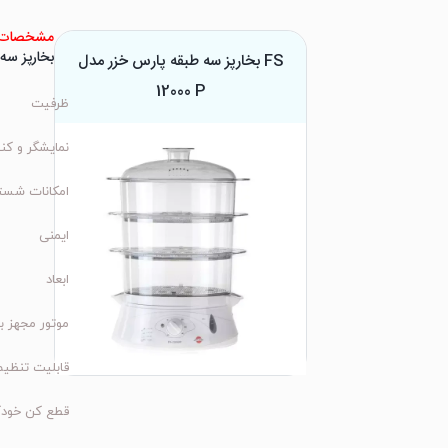
مشخصات 
بخارپز سه طب
بخارپز سه طبقه پارس خزر مدل FS
12000 P
ظرفیت
نمایشگر و کن
امکانات شست
ایمنی
ابعاد
موتور مجهز ب
قابلیت تنظی
قطع کن خودک