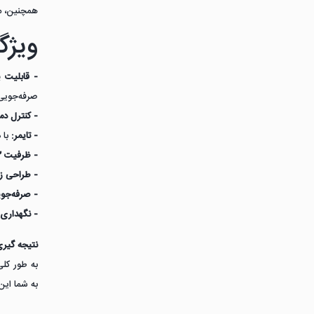
همچنین، م
ویژگی
- قابلیت 
صرفه‌جویی 
- کنترل دما
- تایمر:
با 
- ظرفیت 12 لیتری:
- طراحی زی
- صرفه‌جوی
- نگهداری
نتیجه گیر
به شما این