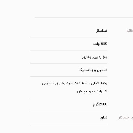
انه
غذاساز
650 وات
یخ زدایی, بخارپز
استیل و پلاستیک
بدنه اصلی ، سه عدد سبد بخار پز ، سینی
شیرابه ، درب پوش
2500گرم
ر خودکار
ندارد