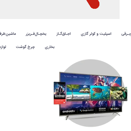
بـرقی
اسپلیت و کولر گازی
اجـاق‌گـاز
یخچـال‌فـریزر
ماشین‌ظرف
بخاری
چرخ گوشت
لواز