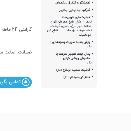
نمایشگر و کنترل :
دکمه‌ای
کارکرد :
یخ زدایی, بخارپز
قابلیت‌های کاربرپسند :
تایمر | امکان طبخ همزمان انواع
غذاها نظیر مرغ، ماهی، گوشت،
گارانتی 24 ماهه پارس‌خزر
تخم مرغ، سبزیجات..... | قطع کن
اتوماتیک
وزش باد به صورت جغجغه ای :
دارد
ضمانت اصالت مح
پدال جهت تغییر سرعت یا
خاموش روشن کردن :
دارد
قابلیت تنظیم ارتفاع :
دارد
قطع کن خودکار :
دارد
تماس بگیر