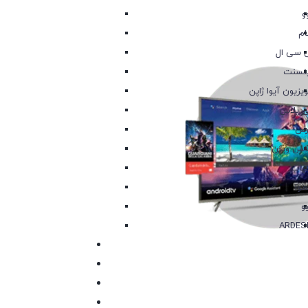
و
م
‌ سی ال
نسنت
ویزیون آیوا ژاپن
 پلاس
رس
کس ویژن
اب
نوا
یو
ARDES