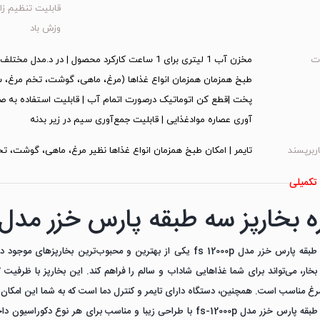
قابلیت تنظیم زا
وزش باد
ت
مخزن آب 1 لیتری برای 1 ساعت کارکرد محصول | د
طبخ همزمان همزمان انواع غذاها (مرغ، ماهی، گوشت، تخم مرغ، س
آوری عصاره موادغذایی | قابلیت جمع‌آوری سیم در زیر بدنه
ربرپسند
تایمر | امکان طبخ همزمان انواع غذاها نظیر مرغ، ماهی، گوشت، تخ
تکمیلی
ه بخارپز سه طبقه پارس خزر مدل S-12000P
بخارپز سه طبقه پارس خزر مدل fs 12000p یکی از بهترین و محبوب‌تری
 مناسب است. همچنین، دستگاه دارای تایمر و کنترل دما است که به شما این امکان را
بخارپز سه طبقه پارس خزر مدل fs-12000p با طراحی زیبا و مناسب برای