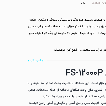
ویه عمودی
دارد
ر د.مدل مختلف با طبقات :استیل ضد زنگ وپلاستیکی شفاف و نشکن | امکان
بزیجات) | پنجره نشانگر میزان آب و اضافه نمودن آب درحین
پخت |قطع کن اتوماتیک درصورت اتمام آب | قابلیت استفاده به صورت 1 - 2 یا 3 طبقه | تایمر 60 دقیقه ای زنگ دار | ظرف جمع
م مرغ، سبزیجات..... | قطع کن اتوماتیک
بیشتر بدانید
F
ن بخارپزهای موجود در بازار است. این دستگاه با قابلیت پخت غذا در سه طبقه و با
استفاده از بخار، می‌تواند برای شما غذاهایی شاداب و سالم را فراهم کند. این بخارپز با ظرفیت 12 لیتری، برای پخت غذاهای مختلف از جمله سبزیجات، ماهی،
 می‌دهد تا غذای خود را با دقت و بهینه پخت کنید.
 هر نوع دکوراسیون داخلی، قابلیت حمل و نقل آسان و نگهداری آسان را نیز داراست.