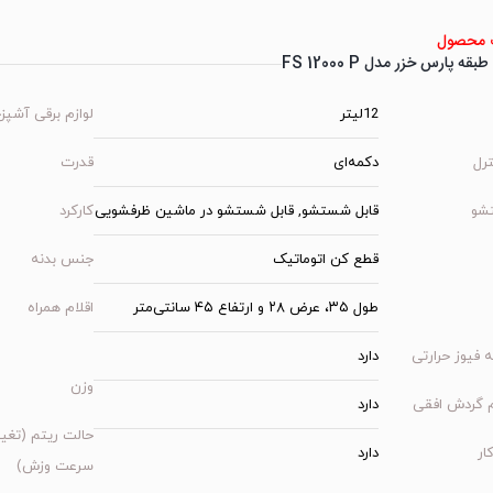
محصول
قه پارس خزر مدل FS 12000 P
12لیتر
لوازم برقی آشپزخ
ترل
دکمه‌ای
قدرت
شو
قابل شستشو, قابل شستشو در ماشین ظرفشویی
کارکرد
قطع کن اتوماتیک
جنس بدنه
طول ۳۵، عرض ۲۸ و ارتفاع ۴۵ سانتی‌متر
اقلام همراه
ه فیوز حرارتی
دارد
وزن
م گردش افقی
دارد
حالت ریتم (تغیی
ار
دارد
سرعت وزش)