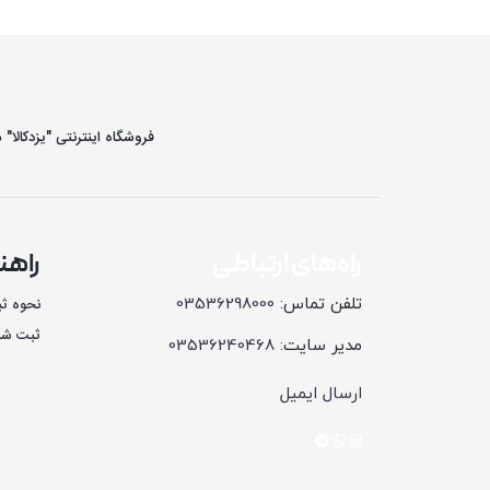
فروشگاه اینترنتی "یزدکالا"
راه‌های ارتباطی
راهن
تلفن تماس:
03536298000
نحوه ث
ثبت شکا
مدیر سایت:
03536240468
ارسال ایمیل