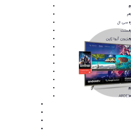
و
م
‌ سی ال
نسنت
ویزیون آیوا ژاپن
 پلاس
رس
کس ویژن
اب
نوا
یو
ARDES