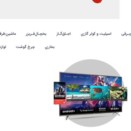
بـرقی
اسپلیت و کولر گازی
اجـاق‌گـاز
یخچـال‌فـریزر
ماشین‌ظرف
بخاری
چرخ گوشت
لواز