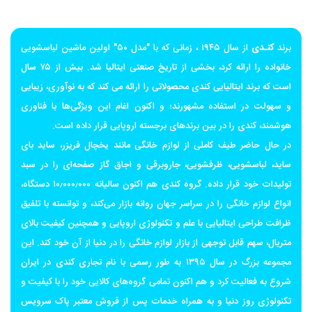
برند
کنـدی
از سال ۱۹۴۵ ، زمانی که با "مدل ۵۰" اولین ماشین لباسشویی
خانواده را ارائه کرد، بخشی از تاریخ صنعتی ایتالیا شد. بیش از ۷۵ سال
است که برند ایتالیایی کندی محصولاتی را ارائه می کند که به نوآوری، زیبایی
و سهولت در استفاده مشهورند؛ و اکنون اغام این ویژگی‌ها با فناوری
هوشمند، کندی را در بین برندهای برجسته اروپایی قرار داده است.
در حال حاضر طیف کاملی از لوازم خانگی مانند یخچال فریزر، ساید بای
ساید، لباسشویی، ظرفشویی، جاروبرقی و اجاق گاز صفحه‌ای را در سبد
تولیدات خود قرار داده. گروه کندی هم اکنون سالیانه ۱۰٫۰۰۰٫۰۰۰ دستگاه،
انواع لوازم خانگی را در سراسر جهان روانه بازار می‌کند، و توانسته با تلفیق
ظرافت طراحی ایتالیایی با علم و تکنولوژی اروپایی و همچنین کیفیت بالای
متریال، سهم قابل توجهی از بازار لوازم خانگی را در دنیا از آن خود کند. این
مجموعه بزرگ در سال ۱۳۹۵ به طور رسمی با نام تجاری کندی در ایران
شروع به فعالیت کرد و هم اکنون تمامی گروه‌های کالایی خود را با کیفیت و
تکنولوژی روز دنیا و به همراه خدمات پس از فروش معتبر پاک سرویس